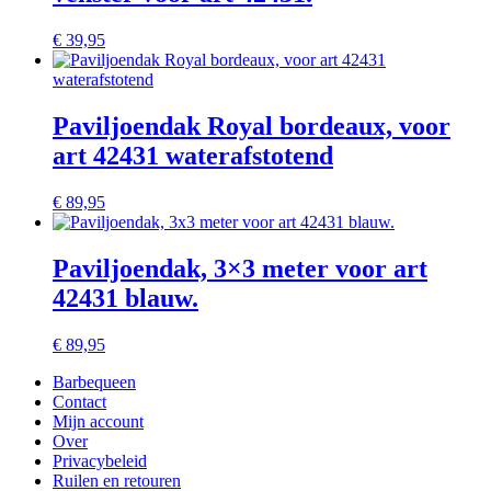
€
39,95
Paviljoendak Royal bordeaux, voor
art 42431 waterafstotend
€
89,95
Paviljoendak, 3×3 meter voor art
42431 blauw.
€
89,95
Barbequeen
Contact
Mijn account
Over
Privacybeleid
Ruilen en retouren