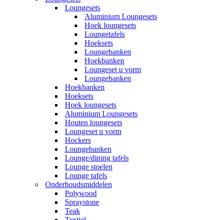
Loungesets
Aluminium Loungesets
Hoek loungesets
Loungetafels
Hoeksets
Loungebanken
Hoekbanken
Loungeset u vorm
Loungebanken
Hoekbanken
Hoeksets
Hoek loungesets
Aluminium Loungesets
Houten loungesets
Loungeset u vorm
Hockers
Loungebanken
Lounge/dining tafels
Lounge stoelen
Lounge tafels
Onderhoudsmiddelen
Polywood
Spraystone
Teak
Textiel