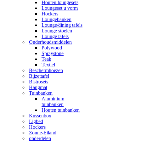
Houten loungesets
Loungeset u vorm
Hockers
Loungebanken
Lounge/dining tafels
Lounge stoelen
Lounge tafels
Onderhoudsmiddelen
Polywood
Spraystone
Teak
Textiel
Beschermhoezen
Bijzettafel
Bistrosets
Hangmat
Tuinbanken
Aluminium
tuinbanken
Houten tuinbanken
Kussenbox
Ligbed
Hockers
Zonne-Eiland
onderdelen