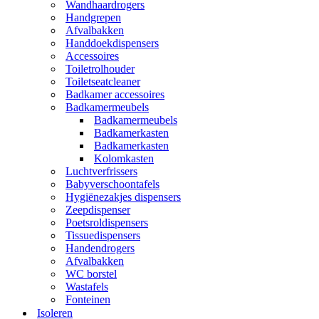
Wandhaardrogers
Handgrepen
Afvalbakken
Handdoekdispensers
Accessoires
Toiletrolhouder
Toiletseatcleaner
Badkamer accessoires
Badkamermeubels
Badkamermeubels
Badkamerkasten
Badkamerkasten
Kolomkasten
Luchtverfrissers
Babyverschoontafels
Hygiënezakjes dispensers
Zeepdispenser
Poetsroldispensers
Tissuedispensers
Handendrogers
Afvalbakken
WC borstel
Wastafels
Fonteinen
Isoleren