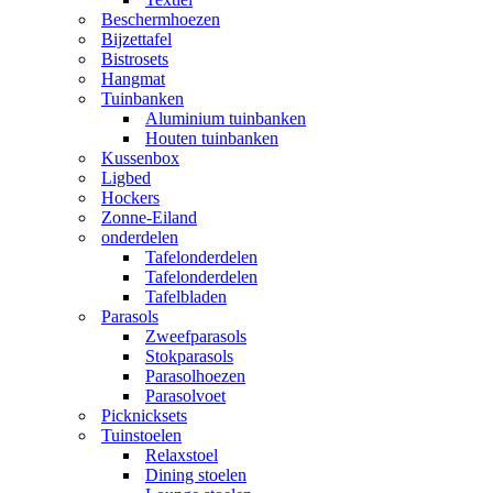
Beschermhoezen
Bijzettafel
Bistrosets
Hangmat
Tuinbanken
Aluminium tuinbanken
Houten tuinbanken
Kussenbox
Ligbed
Hockers
Zonne-Eiland
onderdelen
Tafelonderdelen
Tafelonderdelen
Tafelbladen
Parasols
Zweefparasols
Stokparasols
Parasolhoezen
Parasolvoet
Picknicksets
Tuinstoelen
Relaxstoel
Dining stoelen