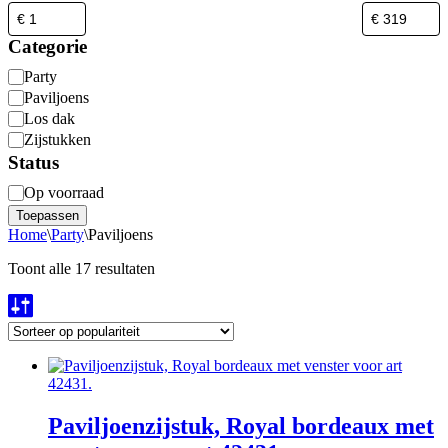
Categorie
Categorie
Party
Paviljoens
Los dak
Zijstukken
Status
Beschikbaarheid
Op voorraad
Toepassen
Home
\
Party
\
Paviljoens
Gesorteerd
Toont alle 17 resultaten
op
populariteit
Paviljoenzijstuk, Royal bordeaux met