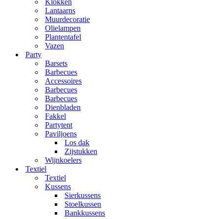
Klokken
Lantaarns
Muurdecoratie
Olielampen
Plantentafel
Vazen
Party
Barsets
Barbecues
Accessoires
Barbecues
Barbecues
Dienbladen
Fakkel
Partytent
Paviljoens
Los dak
Zijstukken
Wijnkoelers
Textiel
Textiel
Kussens
Sierkussens
Stoelkussen
Bankkussens