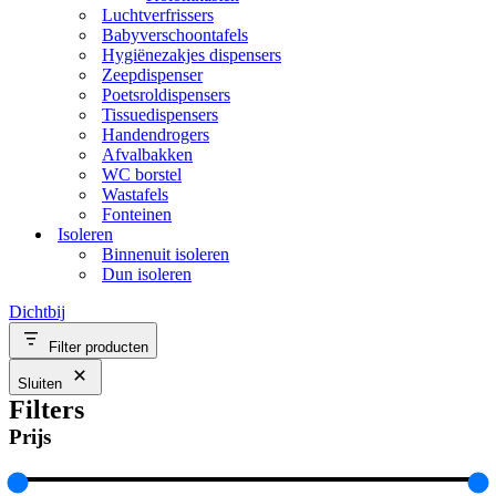
Luchtverfrissers
Babyverschoontafels
Hygiënezakjes dispensers
Zeepdispenser
Poetsroldispensers
Tissuedispensers
Handendrogers
Afvalbakken
WC borstel
Wastafels
Fonteinen
Isoleren
Binnenuit isoleren
Dun isoleren
Dichtbij
Filter producten
Sluiten
Filters
Prijs