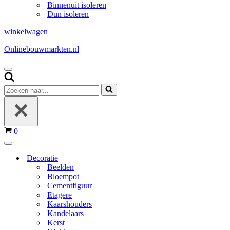
Binnenuit isoleren
Dun isoleren
winkelwagen
Onlinebouwmarkten.nl
Navigatie
Menu
Zoeken
naar...
Winkelwagen
0
Navigatie
Menu
Decoratie
Beelden
Bloempot
Cementfiguur
Etagere
Kaarshouders
Kandelaars
Kerst