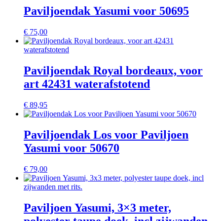
Paviljoendak Yasumi voor 50695
€
75,00
Paviljoendak Royal bordeaux, voor
art 42431 waterafstotend
€
89,95
Paviljoendak Los voor Paviljoen
Yasumi voor 50670
€
79,00
Paviljoen Yasumi, 3×3 meter,
polyester taupe doek, incl zijwanden