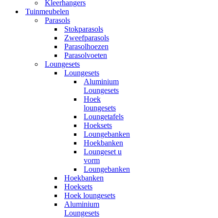
Kleerhangers
Tuinmeubelen
Parasols
Stokparasols
Zweefparasols
Parasolhoezen
Parasolvoeten
Loungesets
Loungesets
Aluminium
Loungesets
Hoek
loungesets
Loungetafels
Hoeksets
Loungebanken
Hoekbanken
Loungeset u
vorm
Loungebanken
Hoekbanken
Hoeksets
Hoek loungesets
Aluminium
Loungesets