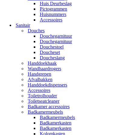
Huis Deurbeslag
Pictogrammen
Huisnummers
Accessoires
Sanitair
Douches
Douchegarnituur
Douchegarnituur
Douchestoel
Doucheset
Doucheslang
Handdoekhaak
Wandhaardrogers
Handgrepen
Afvalbakken
Handdoekdispensers
Accessoires
Toiletrolhouder
Toiletseatcleaner
Badkamer accessoires
Badkamermeubels
Badkamermeubels
Badkamerkasten
Badkamerkasten
Kolomkasten