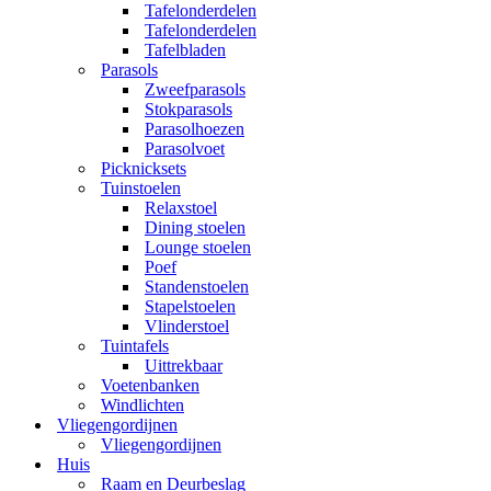
Tafelonderdelen
Tafelonderdelen
Tafelbladen
Parasols
Zweefparasols
Stokparasols
Parasolhoezen
Parasolvoet
Picknicksets
Tuinstoelen
Relaxstoel
Dining stoelen
Lounge stoelen
Poef
Standenstoelen
Stapelstoelen
Vlinderstoel
Tuintafels
Uittrekbaar
Voetenbanken
Windlichten
Vliegengordijnen
Vliegengordijnen
Huis
Raam en Deurbeslag