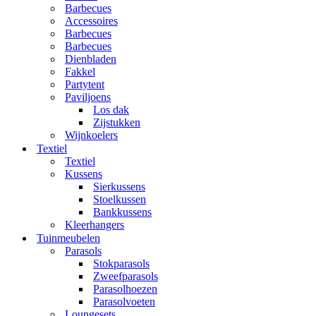
Barbecues
Accessoires
Barbecues
Barbecues
Dienbladen
Fakkel
Partytent
Paviljoens
Los dak
Zijstukken
Wijnkoelers
Textiel
Textiel
Kussens
Sierkussens
Stoelkussen
Bankkussens
Kleerhangers
Tuinmeubelen
Parasols
Stokparasols
Zweefparasols
Parasolhoezen
Parasolvoeten
Loungesets