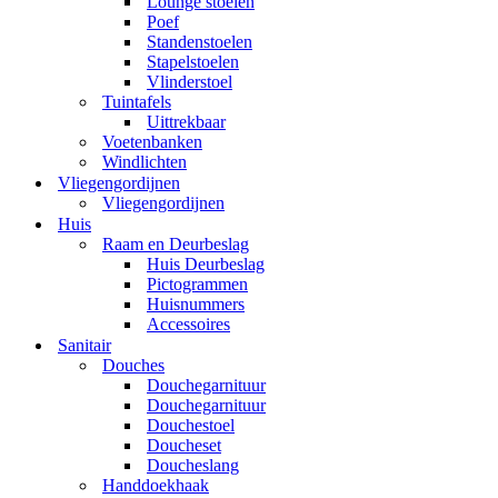
Lounge stoelen
Poef
Standenstoelen
Stapelstoelen
Vlinderstoel
Tuintafels
Uittrekbaar
Voetenbanken
Windlichten
Vliegengordijnen
Vliegengordijnen
Huis
Raam en Deurbeslag
Huis Deurbeslag
Pictogrammen
Huisnummers
Accessoires
Sanitair
Douches
Douchegarnituur
Douchegarnituur
Douchestoel
Doucheset
Doucheslang
Handdoekhaak