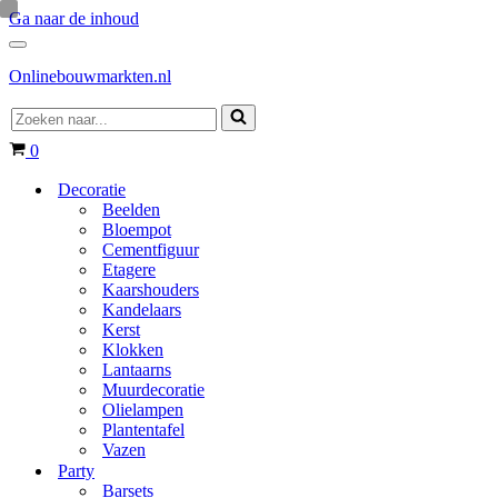
Ga naar de inhoud
Navigatie
Menu
Onlinebouwmarkten.nl
Zoeken
naar...
Winkelwagen
0
Decoratie
Beelden
Bloempot
Cementfiguur
Etagere
Kaarshouders
Kandelaars
Kerst
Klokken
Lantaarns
Muurdecoratie
Olielampen
Plantentafel
Vazen
Party
Barsets