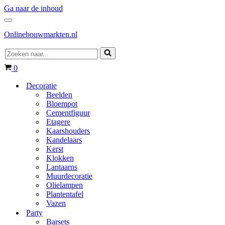
Ga naar de inhoud
Navigatie
Menu
Onlinebouwmarkten.nl
Zoeken
naar...
Winkelwagen
0
Decoratie
Beelden
Bloempot
Cementfiguur
Etagere
Kaarshouders
Kandelaars
Kerst
Klokken
Lantaarns
Muurdecoratie
Olielampen
Plantentafel
Vazen
Party
Barsets