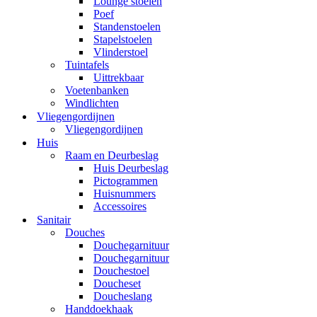
Lounge stoelen
Poef
Standenstoelen
Stapelstoelen
Vlinderstoel
Tuintafels
Uittrekbaar
Voetenbanken
Windlichten
Vliegengordijnen
Vliegengordijnen
Huis
Raam en Deurbeslag
Huis Deurbeslag
Pictogrammen
Huisnummers
Accessoires
Sanitair
Douches
Douchegarnituur
Douchegarnituur
Douchestoel
Doucheset
Doucheslang
Handdoekhaak