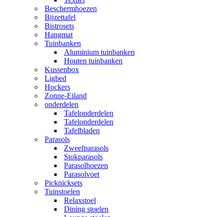
Beschermhoezen
Bijzettafel
Bistrosets
Hangmat
Tuinbanken
Aluminium tuinbanken
Houten tuinbanken
Kussenbox
Ligbed
Hockers
Zonne-Eiland
onderdelen
Tafelonderdelen
Tafelonderdelen
Tafelbladen
Parasols
Zweefparasols
Stokparasols
Parasolhoezen
Parasolvoet
Picknicksets
Tuinstoelen
Relaxstoel
Dining stoelen