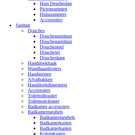
Huis Deurbeslag
Pictogrammen
Huisnummers
Accessoires
Sanitair
Douches
Douchegarnituur
Douchegarnituur
Douchestoel
Doucheset
Doucheslang
Handdoekhaak
Wandhaardrogers
Handgrepen
Afvalbakken
Handdoekdispensers
Accessoires
Toiletrolhouder
Toiletseatcleaner
Badkamer accessoires
Badkamermeubels
Badkamermeubels
Badkamerkasten
Badkamerkasten
Kolomkasten