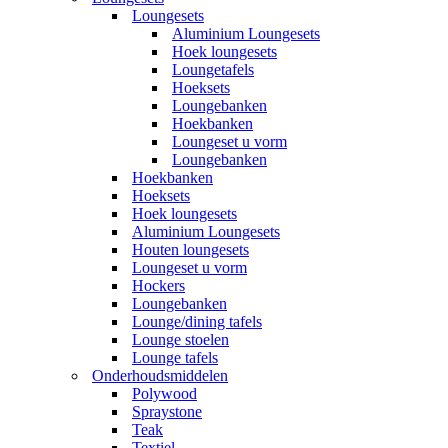
Loungesets
Aluminium Loungesets
Hoek loungesets
Loungetafels
Hoeksets
Loungebanken
Hoekbanken
Loungeset u vorm
Loungebanken
Hoekbanken
Hoeksets
Hoek loungesets
Aluminium Loungesets
Houten loungesets
Loungeset u vorm
Hockers
Loungebanken
Lounge/dining tafels
Lounge stoelen
Lounge tafels
Onderhoudsmiddelen
Polywood
Spraystone
Teak
Textiel