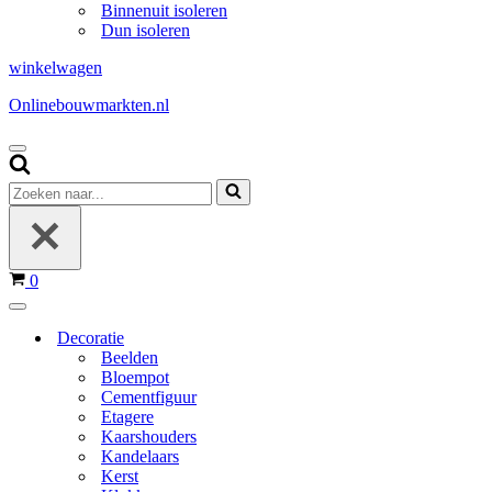
Binnenuit isoleren
Dun isoleren
winkelwagen
Onlinebouwmarkten.nl
Navigatie
Menu
Zoeken
naar...
Winkelwagen
0
Navigatie
Menu
Decoratie
Beelden
Bloempot
Cementfiguur
Etagere
Kaarshouders
Kandelaars
Kerst