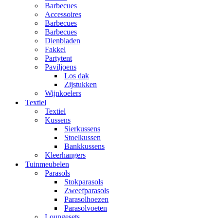
Barbecues
Accessoires
Barbecues
Barbecues
Dienbladen
Fakkel
Partytent
Paviljoens
Los dak
Zijstukken
Wijnkoelers
Textiel
Textiel
Kussens
Sierkussens
Stoelkussen
Bankkussens
Kleerhangers
Tuinmeubelen
Parasols
Stokparasols
Zweefparasols
Parasolhoezen
Parasolvoeten
Loungesets