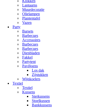
Klokken
Lantaarns
Muurdecoratie
Olielampen
Plantentafel
Vazen
Party
Barsets
Barbecues
Accessoires
Barbecues
Barbecues
Dienbladen
Fakkel
Partytent
Paviljoens
Los dak
Zijstukken
Wijnkoelers
Textiel
Textiel
Kussens
Sierkussens
Stoelkussen
Bankkussens