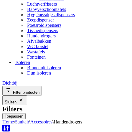
Luchtverfrissers
Babyverschoontafels
Hygiënezakjes dispensers
Zeepdispenser
Poetsroldispensers
Tissuedispensers
Handendrogers
Afvalbakken
WC borstel
Wastafels
Fonteinen
Isoleren
Binnenuit isoleren
Dun isoleren
Dichtbij
Filter producten
Sluiten
Filters
Toepassen
Home
\
Sanitair
\
Accessoires
\
Handendrogers