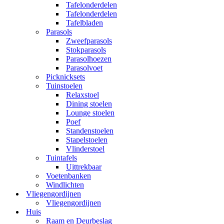
Tafelonderdelen
Tafelonderdelen
Tafelbladen
Parasols
Zweefparasols
Stokparasols
Parasolhoezen
Parasolvoet
Picknicksets
Tuinstoelen
Relaxstoel
Dining stoelen
Lounge stoelen
Poef
Standenstoelen
Stapelstoelen
Vlinderstoel
Tuintafels
Uittrekbaar
Voetenbanken
Windlichten
Vliegengordijnen
Vliegengordijnen
Huis
Raam en Deurbeslag