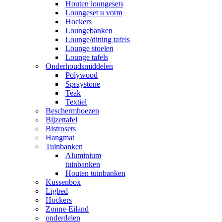
Houten loungesets
Loungeset u vorm
Hockers
Loungebanken
Lounge/dining tafels
Lounge stoelen
Lounge tafels
Onderhoudsmiddelen
Polywood
Spraystone
Teak
Textiel
Beschermhoezen
Bijzettafel
Bistrosets
Hangmat
Tuinbanken
Aluminium
tuinbanken
Houten tuinbanken
Kussenbox
Ligbed
Hockers
Zonne-Eiland
onderdelen