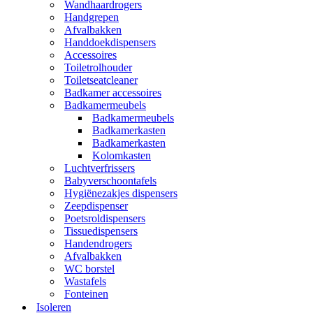
Wandhaardrogers
Handgrepen
Afvalbakken
Handdoekdispensers
Accessoires
Toiletrolhouder
Toiletseatcleaner
Badkamer accessoires
Badkamermeubels
Badkamermeubels
Badkamerkasten
Badkamerkasten
Kolomkasten
Luchtverfrissers
Babyverschoontafels
Hygiënezakjes dispensers
Zeepdispenser
Poetsroldispensers
Tissuedispensers
Handendrogers
Afvalbakken
WC borstel
Wastafels
Fonteinen
Isoleren