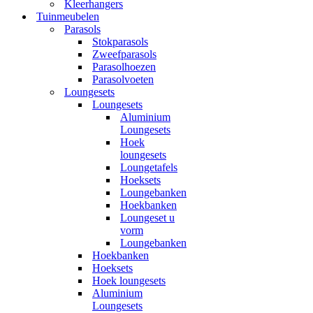
Kleerhangers
Tuinmeubelen
Parasols
Stokparasols
Zweefparasols
Parasolhoezen
Parasolvoeten
Loungesets
Loungesets
Aluminium
Loungesets
Hoek
loungesets
Loungetafels
Hoeksets
Loungebanken
Hoekbanken
Loungeset u
vorm
Loungebanken
Hoekbanken
Hoeksets
Hoek loungesets
Aluminium
Loungesets