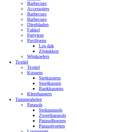
Barbecues
Accessoires
Barbecues
Barbecues
Dienbladen
Fakkel
Partytent
Paviljoens
Los dak
Zijstukken
Wijnkoelers
Textiel
Textiel
Kussens
Sierkussens
Stoelkussen
Bankkussens
Kleerhangers
Tuinmeubelen
Parasols
Stokparasols
Zweefparasols
Parasolhoezen
Parasolvoeten
Loungesets