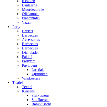
Klokken
Lantaarns
Muurdecoratie
Olielampen
Plantentafel
Vazen
Party
Barsets
Barbecues
Accessoires
Barbecues
Barbecues
Dienbladen
Fakkel
Partytent
Paviljoens
Los dak
Zijstukken
Wijnkoelers
Textiel
Textiel
Kussens
Sierkussens
Stoelkussen
Bankkussens