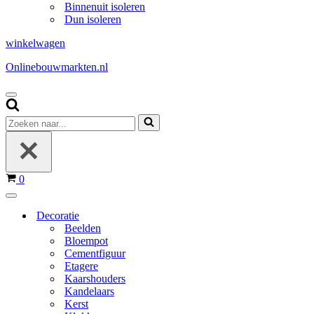
Binnenuit isoleren
Dun isoleren
winkelwagen
Onlinebouwmarkten.nl
Navigatie
Menu
Zoeken
naar...
Winkelwagen
0
Navigatie
Menu
Decoratie
Beelden
Bloempot
Cementfiguur
Etagere
Kaarshouders
Kandelaars
Kerst