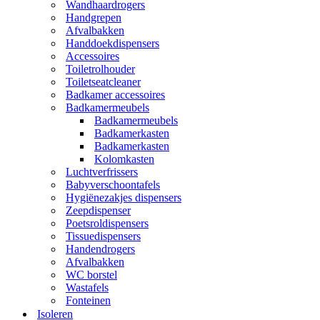
Wandhaardrogers
Handgrepen
Afvalbakken
Handdoekdispensers
Accessoires
Toiletrolhouder
Toiletseatcleaner
Badkamer accessoires
Badkamermeubels
Badkamermeubels
Badkamerkasten
Badkamerkasten
Kolomkasten
Luchtverfrissers
Babyverschoontafels
Hygiënezakjes dispensers
Zeepdispenser
Poetsroldispensers
Tissuedispensers
Handendrogers
Afvalbakken
WC borstel
Wastafels
Fonteinen
Isoleren