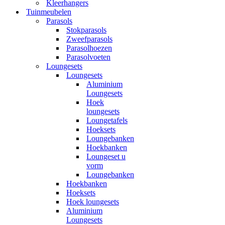
Kleerhangers
Tuinmeubelen
Parasols
Stokparasols
Zweefparasols
Parasolhoezen
Parasolvoeten
Loungesets
Loungesets
Aluminium
Loungesets
Hoek
loungesets
Loungetafels
Hoeksets
Loungebanken
Hoekbanken
Loungeset u
vorm
Loungebanken
Hoekbanken
Hoeksets
Hoek loungesets
Aluminium
Loungesets