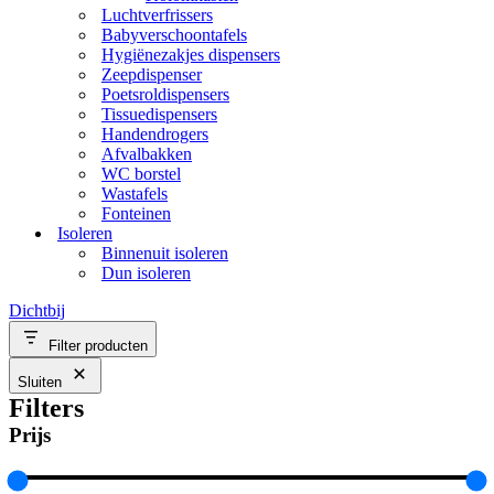
Luchtverfrissers
Babyverschoontafels
Hygiënezakjes dispensers
Zeepdispenser
Poetsroldispensers
Tissuedispensers
Handendrogers
Afvalbakken
WC borstel
Wastafels
Fonteinen
Isoleren
Binnenuit isoleren
Dun isoleren
Dichtbij
Filter producten
Sluiten
Filters
Prijs