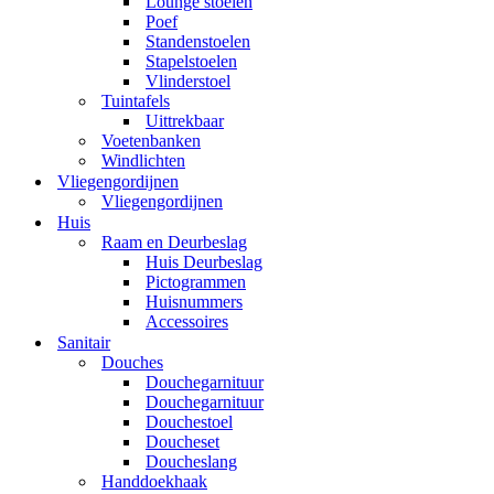
Lounge stoelen
Poef
Standenstoelen
Stapelstoelen
Vlinderstoel
Tuintafels
Uittrekbaar
Voetenbanken
Windlichten
Vliegengordijnen
Vliegengordijnen
Huis
Raam en Deurbeslag
Huis Deurbeslag
Pictogrammen
Huisnummers
Accessoires
Sanitair
Douches
Douchegarnituur
Douchegarnituur
Douchestoel
Doucheset
Doucheslang
Handdoekhaak