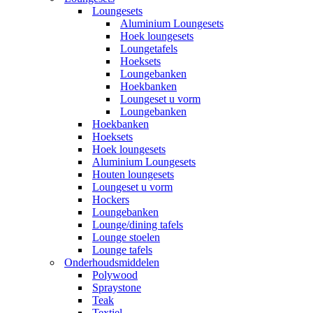
Loungesets
Aluminium Loungesets
Hoek loungesets
Loungetafels
Hoeksets
Loungebanken
Hoekbanken
Loungeset u vorm
Loungebanken
Hoekbanken
Hoeksets
Hoek loungesets
Aluminium Loungesets
Houten loungesets
Loungeset u vorm
Hockers
Loungebanken
Lounge/dining tafels
Lounge stoelen
Lounge tafels
Onderhoudsmiddelen
Polywood
Spraystone
Teak
Textiel