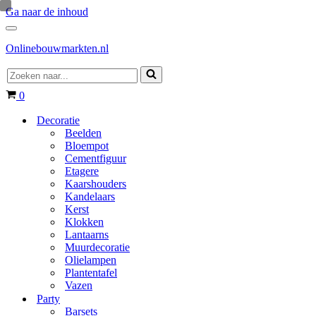
Ga naar de inhoud
Navigatie
Menu
Onlinebouwmarkten.nl
Zoeken
naar...
Winkelwagen
0
Decoratie
Beelden
Bloempot
Cementfiguur
Etagere
Kaarshouders
Kandelaars
Kerst
Klokken
Lantaarns
Muurdecoratie
Olielampen
Plantentafel
Vazen
Party
Barsets