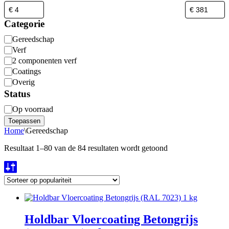
Categorie
Categorie
Gereedschap
Verf
2 componenten verf
Coatings
Overig
Status
Beschikbaarheid
Op voorraad
Toepassen
Home
\
Gereedschap
Gesorteerd
Resultaat 1–80 van de 84 resultaten wordt getoond
op
populariteit
Holdbar Vloercoating Betongrijs