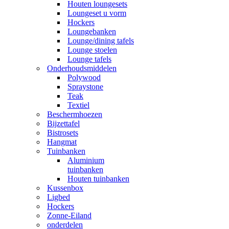
Houten loungesets
Loungeset u vorm
Hockers
Loungebanken
Lounge/dining tafels
Lounge stoelen
Lounge tafels
Onderhoudsmiddelen
Polywood
Spraystone
Teak
Textiel
Beschermhoezen
Bijzettafel
Bistrosets
Hangmat
Tuinbanken
Aluminium
tuinbanken
Houten tuinbanken
Kussenbox
Ligbed
Hockers
Zonne-Eiland
onderdelen