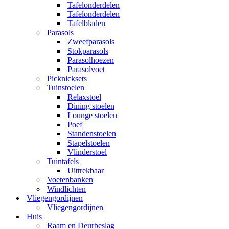
Tafelonderdelen
Tafelonderdelen
Tafelbladen
Parasols
Zweefparasols
Stokparasols
Parasolhoezen
Parasolvoet
Picknicksets
Tuinstoelen
Relaxstoel
Dining stoelen
Lounge stoelen
Poef
Standenstoelen
Stapelstoelen
Vlinderstoel
Tuintafels
Uittrekbaar
Voetenbanken
Windlichten
Vliegengordijnen
Vliegengordijnen
Huis
Raam en Deurbeslag