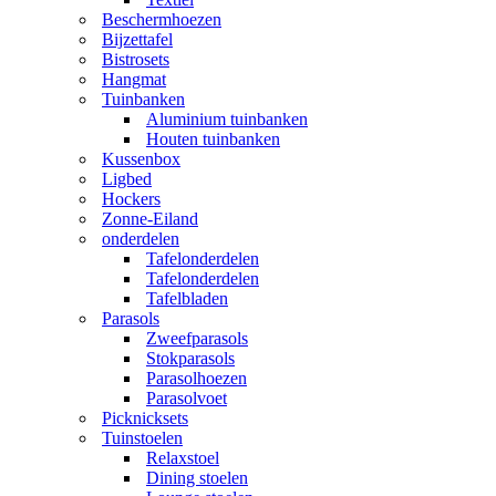
Beschermhoezen
Bijzettafel
Bistrosets
Hangmat
Tuinbanken
Aluminium tuinbanken
Houten tuinbanken
Kussenbox
Ligbed
Hockers
Zonne-Eiland
onderdelen
Tafelonderdelen
Tafelonderdelen
Tafelbladen
Parasols
Zweefparasols
Stokparasols
Parasolhoezen
Parasolvoet
Picknicksets
Tuinstoelen
Relaxstoel
Dining stoelen